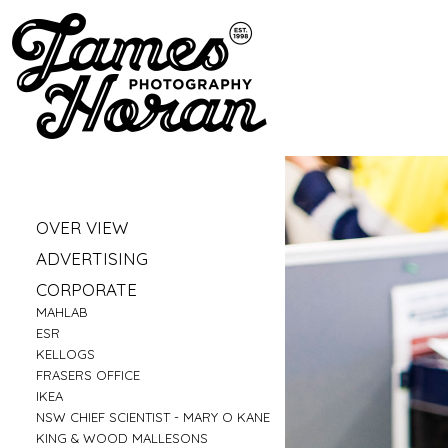
»
OVER VIEW
»
PORTRAITS
»
ADVERTISING
»
LIFESTYLE
»
VW
»
CORPORATE
»
BUSINESS PORTRAITS
»
FRASERS - LIVE IT UP
»
»
MAHLAB
FAMILY
»
SHOPIFY
»
»
ESR
FOOD
»
ARTLINE - SINDY SINN
»
»
KELLOGS
EDUCATION
»
QANTAS - AUSSIE ARK
»
»
FRASERS OFFICE
FITNESS
»
XINJA BANK
»
»
IKEA
CONSTRUCTION
»
ANZ BANK
»
»
NSW CHIEF SCIENTIST - MARY O KANE
TRAVEL
»
ZONE BOWLING
»
KING & WOOD MALLESONS
»