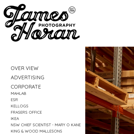
»
OVER VIEW
»
PORTRAITS
»
ADVERTISING
»
LIFESTYLE
»
VW
»
CORPORATE
»
BUSINESS PORTRAITS
»
FRASERS - LIVE IT UP
»
»
MAHLAB
FAMILY
»
SHOPIFY
»
»
ESR
FOOD
»
ARTLINE - SINDY SINN
»
»
KELLOGS
EDUCATION
»
QANTAS - AUSSIE ARK
»
»
FRASERS OFFICE
FITNESS
»
XINJA BANK
»
»
IKEA
CONSTRUCTION
»
ANZ BANK
»
»
NSW CHIEF SCIENTIST - MARY O KANE
TRAVEL
»
ZONE BOWLING
»
KING & WOOD MALLESONS
»