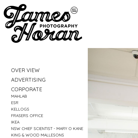
»
OVER VIEW
»
PORTRAITS
»
ADVERTISING
»
LIFESTYLE
»
VW
»
CORPORATE
»
BUSINESS PORTRAITS
»
FRASERS - LIVE IT UP
»
»
MAHLAB
FAMILY
»
SHOPIFY
»
»
ESR
FOOD
»
ARTLINE - SINDY SINN
»
»
KELLOGS
EDUCATION
»
QANTAS - AUSSIE ARK
»
»
FRASERS OFFICE
FITNESS
»
XINJA BANK
»
»
IKEA
CONSTRUCTION
»
ANZ BANK
»
»
NSW CHIEF SCIENTIST - MARY O KANE
TRAVEL
»
ZONE BOWLING
»
KING & WOOD MALLESONS
»